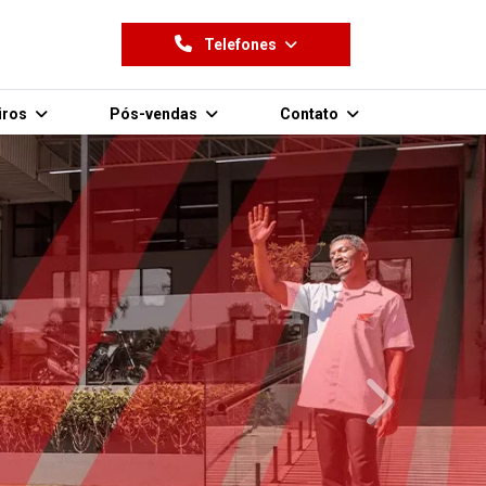
Telefones
iros
Pós-vendas
Contato
templates.tem