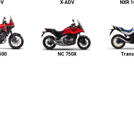
DV
X-ADV
NXR 1
500
NC 750X
Trans