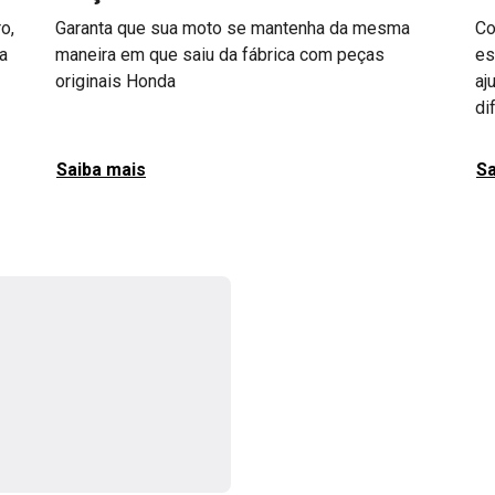
o,
Garanta que sua moto se mantenha da mesma
Co
a
maneira em que saiu da fábrica com peças
es
originais Honda
aj
di
Saiba mais
Sa