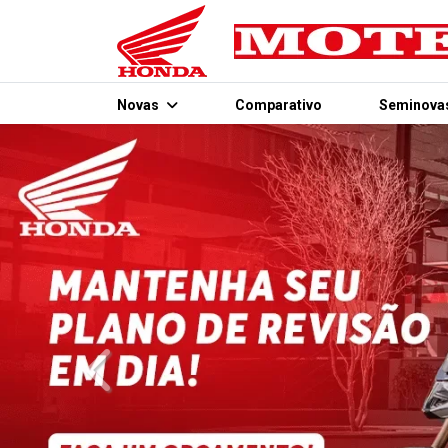
Novas
Comparativo
Seminova
templates.template-01.components.carousel.texts