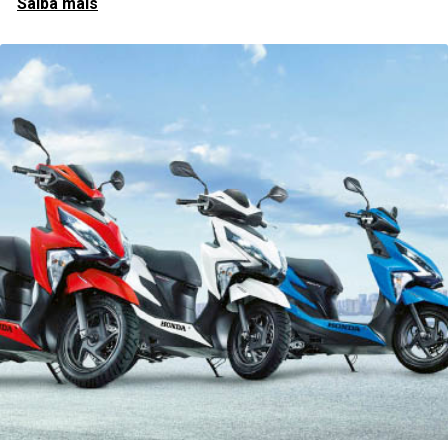
Assistência técnica
Conte com nossa assistência técnica especializada Honda,
estamos dispostos a te ajudar em diversos cenários e
situações diferentes, confira!
Saiba mais
Honda Motec Foz do Iguaçu
Avenida Jorge Schimmelpfeng, 362 - Centro
Foz do Iguaçu - Paraná
Como chegar