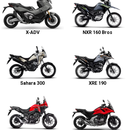
NX 500
NC 750X
Transalp 750
CRF 1100L Africa Twin
Honda XR300L Tornado
Special Edition