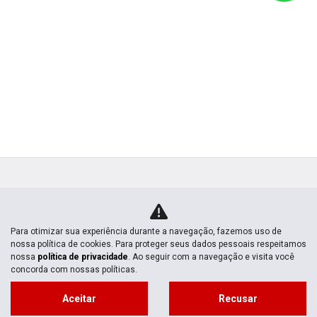
Novas
Mapa do site
Política de privacidade
MOTEC VEICULOS LTDA
CNPJ: 77.597.748/0001-48
Para otimizar sua experiência durante a navegação, fazemos uso de
Desacelere. Sem bem maior é a
nossa política de cookies. Para proteger seus dados pessoais respeitamos
vida.
nossa
política de privacidade
. Ao seguir com a navegação e visita você
concorda com nossas políticas.
Aceitar
Recusar
Desenvolvido pela DEALERSPACE ® Direitos Reservados.