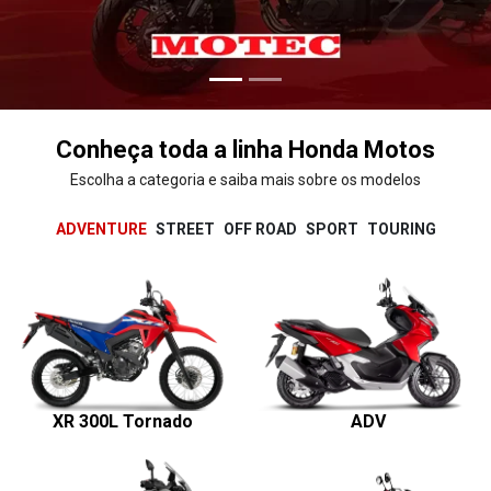
X-ADV
NXR 160 Bros
Sahara 300
XRE 190